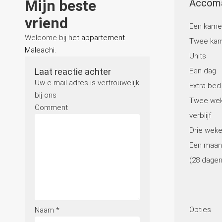
Mijn beste
Accoma
vriend
Een kamer
Welcome bij h
et appartement
Twee ka
Maleachi
.
Units
Laat reactie achter
Een dag
Uw e-mail adres is vertrouwelijk
Extra bed
bij ons
Twee we
Comment
verblijf
Drie weken
Een maand
(28 dagen
Opties
Naam
*