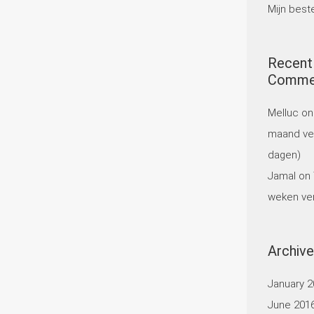
Mijn best
Recent
Comme
Melluc
o
maand ver
dagen)
Jamal
on
weken verb
Archiv
January 2
June 201