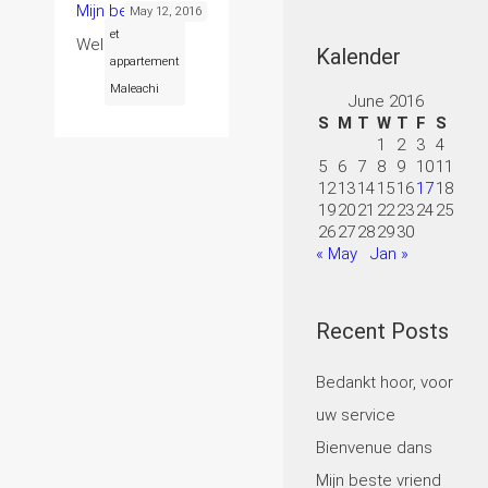
Mijn beste vriend
May 12, 2016
et
Welcome bij h
.
Kalender
appartement
Maleachi
June 2016
S
M
T
W
T
F
S
1
2
3
4
5
6
7
8
9
10
11
12
13
14
15
16
17
18
19
20
21
22
23
24
25
26
27
28
29
30
« May
Jan »
Recent Posts
Bedankt hoor, voor
uw service
Bienvenue dans
Mijn beste vriend