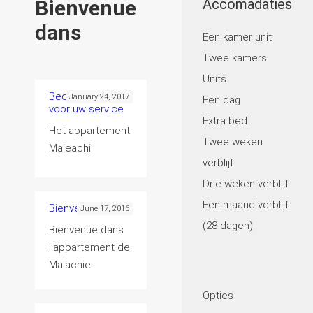
Bienvenue
Accomadaties
dans
Een kamer unit
Twee kamers
Units
Bedankt hoor,
January 24, 2017
Een dag
voor uw service
Extra bed
Het appartement
Twee weken
Maleachi
verblijf
Drie weken verblijf
Een maand verblijf
Bienvenue dans
June 17, 2016
(28 dagen)
Bienvenue dans
l’appartement de
Malachie.
Opties