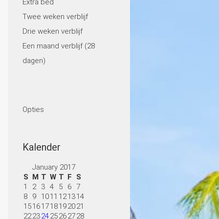
Extra bed
Twee weken verblijf
Drie weken verblijf
Een maand verblijf (28
dagen)
Opties
Kalender
January 2017
S
M
T
W
T
F
S
1
2
3
4
5
6
7
8
9
10
11
12
13
14
15
16
17
18
19
20
21
22
23
24
25
26
27
28