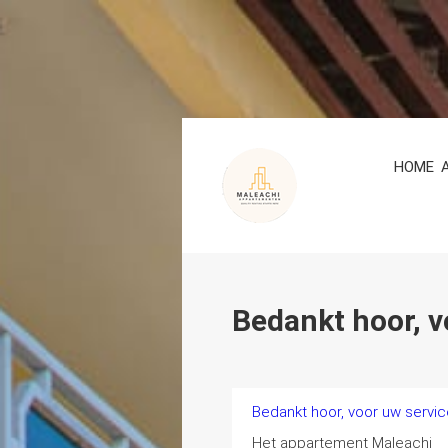
HOME
Bedankt hoor, v
Bedankt hoor, voor uw servic
Het appartement Maleachi