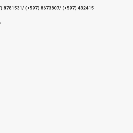
97) 8781531/ (+597) 8673807/ (+597) 432415
m