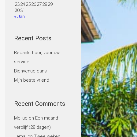
23
24
25
26
27
28
29
30
31
« Jan
Recent Posts
Bedankt hoor, voor uw
service
Bienvenue dans
Mijn beste vriend
Recent Comments
Melluc
on
Een maand
verblijf (28 dagen)
Jamal
on
Twee weken