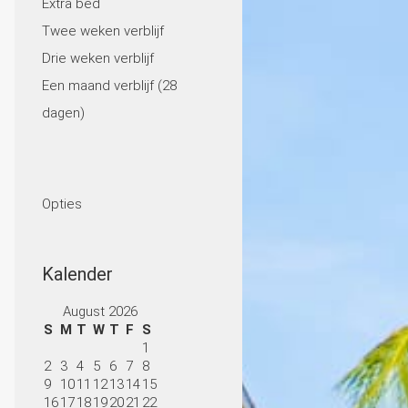
Extra bed
Twee weken verblijf
Drie weken verblijf
Een maand verblijf (28
dagen)
Opties
Kalender
August 2026
S
M
T
W
T
F
S
1
2
3
4
5
6
7
8
9
10
11
12
13
14
15
16
17
18
19
20
21
22