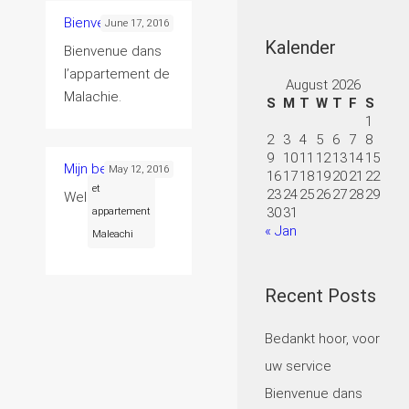
Bienvenue dans
June 17, 2016
Kalender
Bienvenue dans
l’appartement de
August 2026
Malachie.
S
M
T
W
T
F
S
1
2
3
4
5
6
7
8
9
10
11
12
13
14
15
Mijn beste vriend
May 12, 2016
16
17
18
19
20
21
22
et
23
24
25
26
27
28
29
Welcome bij h
.
30
31
appartement
« Jan
Maleachi
Recent Posts
Bedankt hoor, voor
uw service
Bienvenue dans